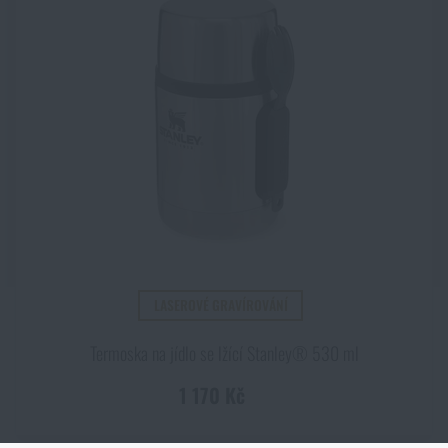
LASEROVÉ GRAVÍROVÁNÍ
Termoska na jídlo se lžící Stanley® 530 ml
1 170 Kč