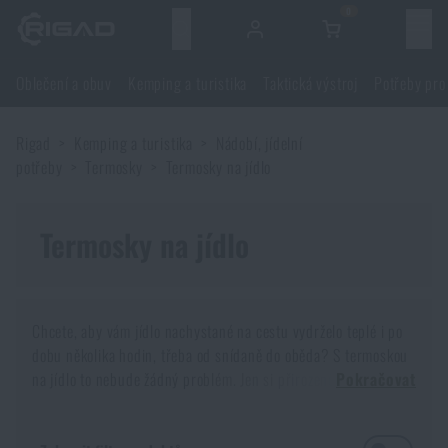
0
Menu
Oblečení a obuv
Kemping a turistika
Taktická výstroj
Potřeby pro
Oblečení a obuv
Rigad
Kemping a turistika
Nádobí, jídelní
Oblečení a obuv
Kemping a turistika
potřeby
Termosky
Termosky na jídlo
Obuv
Kemping a turistika
Taktická výstroj
Termosky na jídlo
Bundy
Batohy
Taktická výstroj
Potřeby pro střelce
Chcete, aby vám jídlo nachystané na cestu vydrželo teplé i po
Blůzy
Tašky, brašny, kufry, ledvinky
Nosiče plátů a příslušenství
Potřeby pro střelce
dobu několika hodin, třeba od snídaně do oběda? S termoskou
Nože a nářadí
na jídlo to nebude žádný problém. Jen si přirozeně vybrat tu
Pokračovat
Kalhoty
správnou, která bude nejlépe odpovídat vašim potřebám.
Spaní v přírodě
Nosné postroje
Střelecké brýle
Nože a nářadí
Zbraně a střelivo
Termoska na jídlo nebo také termo jídlonosič je nádoba, která