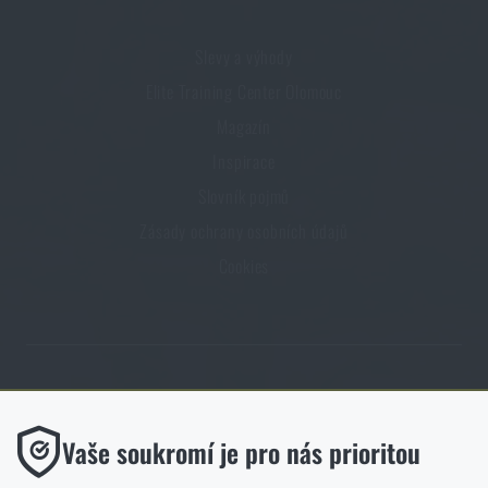
Slevy a výhody
Elite Training Center Olomouc
Magazín
Inspirace
Slovník pojmů
Zásady ochrany osobních údajů
Cookies
Obchod Rigad.cz získal díky spokojenosti ověřených zákazníků prestižní
certifikát Zlaté Ověřeno zákazníky.
Funkční
Vaše soukromí je pro nás prioritou
Bez nich by náš web vůbec nefungoval. U těchto cookies není