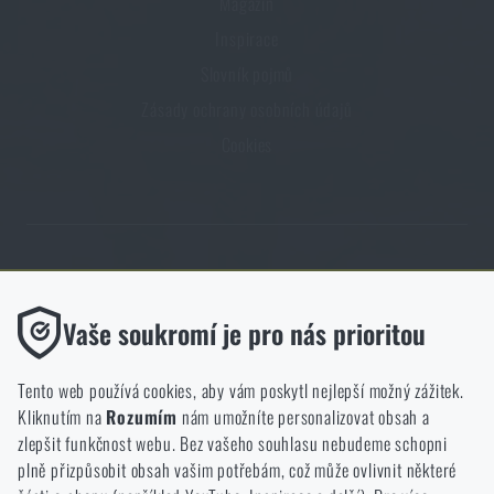
Magazín
Inspirace
Slovník pojmů
Zásady ochrany osobních údajů
Cookies
Obchod Rigad.cz získal díky spokojenosti ověřených zákazníků prestižní
certifikát Zlaté Ověřeno zákazníky.
Funkční
Vaše soukromí je pro nás prioritou
Bez nich by náš web vůbec nefungoval. U těchto cookies není
možné zakázat jejich ukládání.
Tento web používá cookies, aby vám poskytl nejlepší možný zážitek.
Kliknutím na
Rozumím
nám umožníte personalizovat obsah a
Analytické
zlepšit funkčnost webu. Bez vašeho souhlasu nebudeme schopni
NCAGE 828DG
Do těchto cookies se anonymně ukládá, jakým způsobem
plně přizpůsobit obsah vašim potřebám, což může ovlivnit některé
procházíte a používáte náš web. Pomáhají nám lépe chápat, co