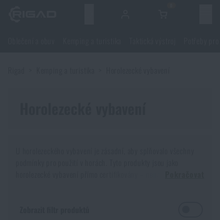
0
Menu
Oblečení a obuv
Kemping a turistika
Taktická výstroj
Potřeby pro
Oblečení a obuv
Rigad
Kemping a turistika
Horolezecké vybavení
Oblečení a obuv
Kemping a turistika
Obuv
Horolezecké vybavení
Kemping a turistika
Taktická výstroj
Bundy
Batohy
Taktická výstroj
Potřeby pro střelce
U horolezeckého vybavení je zásadní, aby splňovalo všechny
podmínky pro použití v horách. Tyto produkty jsou jako
Blůzy
Tašky, brašny, kufry, ledvinky
Nosiče plátů a příslušenství
Potřeby pro střelce
horolezecké vybavení přímo certifikovány – nenajdete zde tedy
Nože a nářadí
Pokračovat
například lana, která by se „tam nahoře“ teoreticky dala použít,
Kalhoty
ale pouze na vlastní nebezpečí.
Spaní v přírodě
Nosné postroje
Střelecké brýle
Nože a nářadí
Zbraně a střelivo
Zobrazit filtr produktů
Horolezecké vybavení musí být vyrobeno z těch nejkvalitnějších