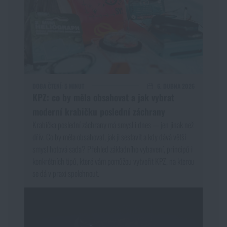
Dámské oblečení
kg
kg
Elektronika a příslušenství pro mobily
Akce a slevy
Dětské oblečení
Hodinky
Výprodej
MATERIÁL
Údržba oblečení
Pouzdra
Značky A-Z
Nylon
DOBA ČTENÍ:
5 MINUT
6. DUBNA 2026
KPZ: co by měla obsahovat a jak vybrat
Polyester
Vojenské nášivky a znaky
Paracord
Všechny produkty
moderní krabičku poslední záchrany
Krabička poslední záchrany má smysl i dnes — jen jinak než
dřív. Co by měla obsahovat, jak ji sestavit a kdy dává větší
Vesty
Peněženky
ZOBRAZIT PRODUKTY
smysl hotová sada? Přehled základního vybavení, principů i
konkrétních tipů, které vám pomůžou vytvořit KPZ, na kterou
Ručníky, osušky
se dá v praxi spolehnout.
Novinky
Solární sprchy
Akce a slevy