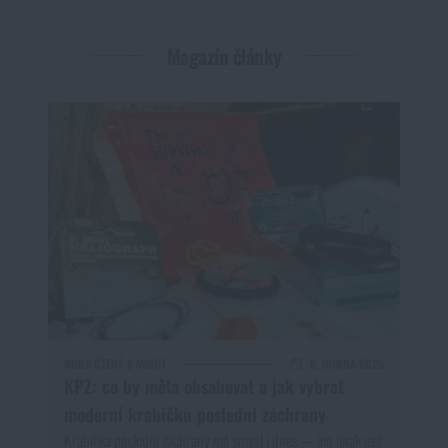
Magazín články
DOBA ČTENÍ:
5 MINUT
6. DUBNA 2026
KPZ: co by měla obsahovat a jak vybrat
moderní krabičku poslední záchrany
Krabička poslední záchrany má smysl i dnes — jen jinak než