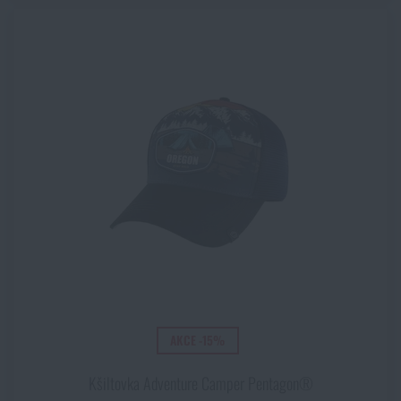
Ranger Green
Raptor Green
Raven Black
RHODESIAN CAMO
Sage Green
Scorpion OCP
Šedá
Šedá
Šedá / černá
Shadow Grey
Stone grey olive
Tan
Tan/Grey
Tiger stripe
AKCE -15%
Tiger Stripe Desert
Timber Brown
Kšiltovka Adventure Camper Pentagon®
Tropentarn