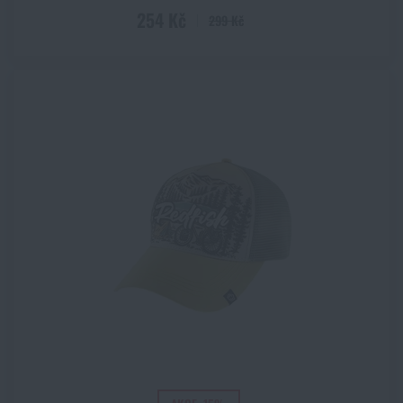
Urban
254 Kč
299 Kč
US desert 3 color
US desert 6 color
US Green
US woodland
Vícebarevná
Vzor 95 desert
Vzor 95 woodland
WASP Z1B
WASP Z2
WASP Z3A
Wolf Grey
Zelená
Žlutá