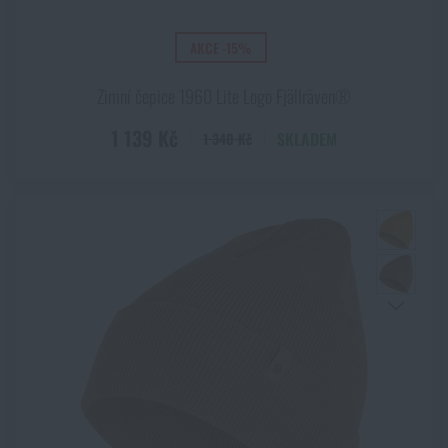
AKCE -15%
Zimní čepice 1960 Lite Logo Fjällräven®
1 139 Kč
SKLADEM
1 340 Kč