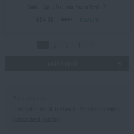
Funkční čepice Endurance Merino Devold®
694 Kč
SKLADEM
925 Kč
1
2
3
4
NAČÍST DALŠÍ
Přehrát video:
Zimní čepice Tilak Military Gear® - Představení produktu
Zobrazit detail produktu