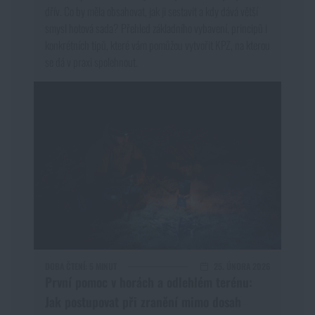
dřív. Co by měla obsahovat, jak ji sestavit a kdy dává větší
smysl hotová sada? Přehled základního vybavení, principů i
konkrétních tipů, které vám pomůžou vytvořit KPZ, na kterou
se dá v praxi spolehnout.
DOBA ČTENÍ:
5 MINUT
25. ÚNORA 2026
První pomoc v horách a odlehlém terénu:
Jak postupovat při zranění mimo dosah