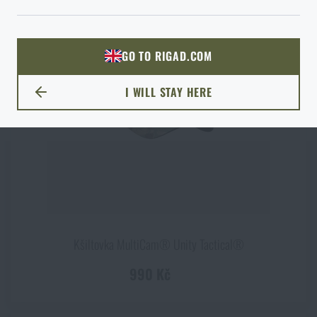
ODEJÍT
ROZUMÍM, POKRAČOVAT
PŘEJÍT DO KOŠÍKU
GO TO RIGAD.COM
PŘEJDU NA HLAVNÍ STRÁNKU
I WILL STAY HERE
ZŮSTANU TADY
Kšiltovka MultiCam® Unity Tactical®
990 Kč