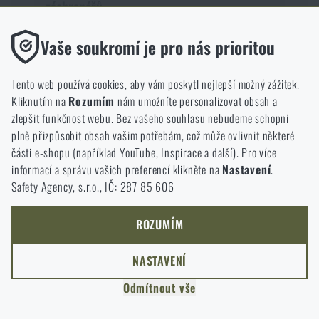
záchranářů
Zranění v horách vyžaduje jiný přístup než nehoda ve městě.
Funkční
Naučte se správný postup první pomoci, prevenci
Vaše soukromí je pro nás prioritou
Bez nich by náš web vůbec nefungoval. U těchto cookies není
hypotermie, rozhodování o transportu i efektivní komunikaci
možné zakázat jejich ukládání.
se záchranáři v odlehlém terénu.
Tento web používá cookies, aby vám poskytl nejlepší možný zážitek.
Kliknutím na
Rozumím
nám umožníte personalizovat obsah a
Analytické
zlepšit funkčnost webu. Bez vašeho souhlasu nebudeme schopni
Do těchto cookies se anonymně ukládá, jakým způsobem
plně přizpůsobit obsah vašim potřebám, což může ovlivnit některé
procházíte a používáte náš web. Pomáhají nám lépe chápat, co
části e-shopu (například YouTube, Inspirace a další). Pro více
se našim zákazníkům líbí a kterým směrem se máme ubírat.
informací a správu vašich preferencí klikněte na
Nastavení
.
Safety Agency, s.r.o., IČ: 287 85 606
Marketingové
Tyto cookies nám pomáhají optimalizovat reklamu směřující na
náš e-shop, aby byla co nejvíce efektivní a náš obchod se mohl
ROZUMÍM
neustále rozvíjet a zlepšovat.
NASTAVENÍ
Personalizované
DOBA ČTENÍ:
4 MINUTY
13. LEDNA 2026
Odmítnout vše
Díky těmto cookies dokážeme reklamu personalizovat a nabízet
Jak vybrat hamaku: Kompletní průvodce pro
vám skutečně jen ty produkty, o které můžete mít zájem.
pohodlný spánek v přírodě