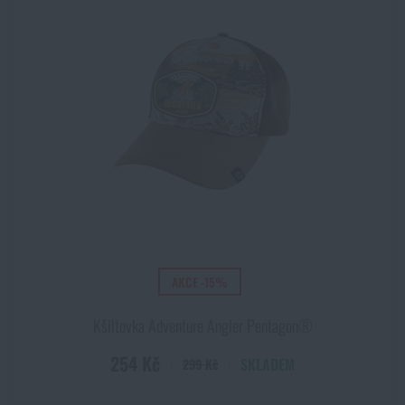
Navy Blue
NCAMO
Night camo
OD Green
Olive Drab
Olive Green
Olive Green / černá
Operation camo (MFH)
Oranžová
Pacific
Palm Green
AKCE -15%
Patina Green
PentaCamo®
Kšiltovka Adventure Angler Pentagon®
Písková
Port
254 Kč
SKLADEM
299 Kč
RAL7013