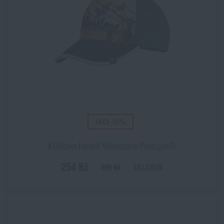
Laurel Green
Light Olive
Lovec hnědý
Lovec zelený
M81 Woodland
MARPAT™ Digital woodland
Melange Grey
Modrá
Mountain®
AKCE -15%
MTP Camo
Multicam®
Kšiltovka Hermit Yellowstone Pentagon®
Multicam® Alpine
254 Kč
Multicam® Arid
SKLADEM
299 Kč
Multicam® Black
Multicam® Tropic
Multiland®
Mustard Yellow