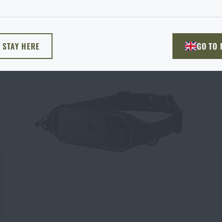
žnost si vyberete?
ODEJÍT
ROZUMÍM, POKRAČOVAT
PŘEJÍT DO 
L STAY HERE
GO TO
NU TADY
PŘEJDU NA HLAV