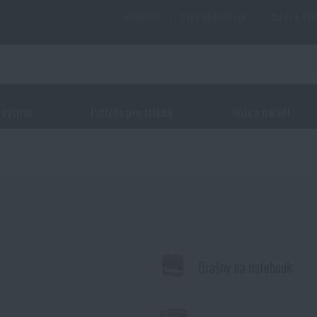
PRODEJNY
|
STAV OBJEDNÁVKY
|
SLEVY A VÝ
 výstroj
Potřeby pro střelce
Nože a nářadí
Brašny na notebook