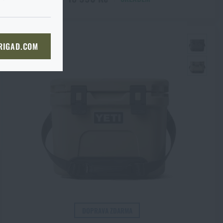
KOŠÍKU
kg
 RIGAD.COM
NÍ STRÁNKU
l
DOPRAVA ZDARMA