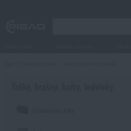
Oblečení a obuv
Kemping a turistika
Taktická
Oblečení a obuv
Rigad
Kemping a turistika
Tašky, brašny, kufry, ledvinky
Oblečení a obuv
Kemping a turistika
Obuv
Tašky, brašny, kufry, ledvinky
Kemping a turistika
Taktická výstroj
Bundy
Batohy
Taktická výstroj
Potřeby pro střelce
Cestovní tašky, kufry
Blůzy
Tašky, brašny, kufry, ledvinky
Nosiče plátů a příslušenství
Potřeby pro střelce
Nože a nářadí