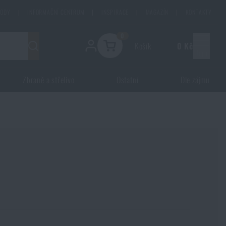
HODY
|
INFORMAČNÍ CENTRUM
|
INSPIRACE
|
MAGAZÍN
|
KONTAKTY
0
Košík
0 Kč
Menu
Zbraně a střelivo
Ostatní
Dle zájmu