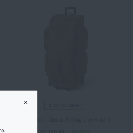
DOPRAVA ZDARMA
Přepravní taška Liberator Roll Bag Direct Action®
 stránku cílového
hop.
15 990 Kč
SKLADEM