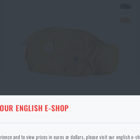
KA V DANÉM JAZYCE NEEXISTUJE
 OUR ENGLISH E-SHOP
DOPRAVA ZDARMA
ANÉ ZBOŽÍ Z KOŠÍKU
Ledvinka Abisko Pack 6 Fjällräven®
okračováním potvrzuji, že jsem starší 18 let
 jazyce stránka neexistuje. Můžete tedy zůstat zde, nebo přejít na hlavní
rience and to view prices in euros or dollars, please visit our english e-s
2 490 Kč
SKLADEM