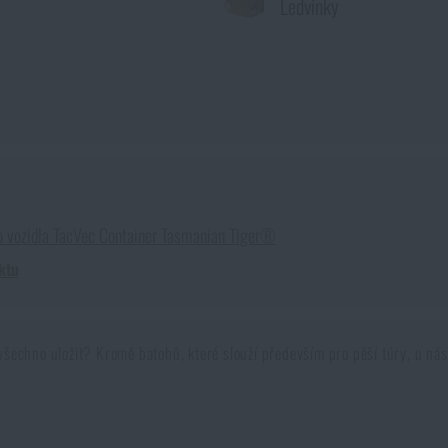
Ledvinky
do vozidla TacVec Container Tasmanian Tiger®
ktu
 všechno uložit? Kromě batohů, které slouží především pro pěší túry, u nás 
ané