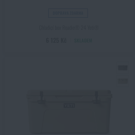
WILDFIRE BLACK
Wolf Grey
DOPRAVA ZDARMA
Chladicí box Roadie® 24 Yeti®
6 125 Kč
SKLADEM