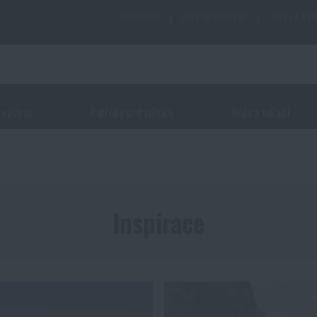
PRODEJNY
|
STAV OBJEDNÁVKY
|
SLEVY A VÝ
 výstroj
Potřeby pro střelce
Nože a nářadí
Inspirace