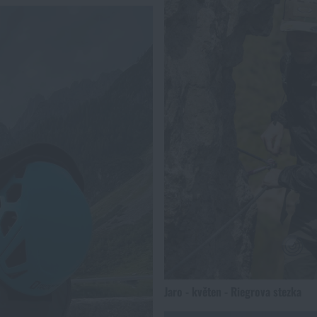
Jaro - květen - Riegrova stezka