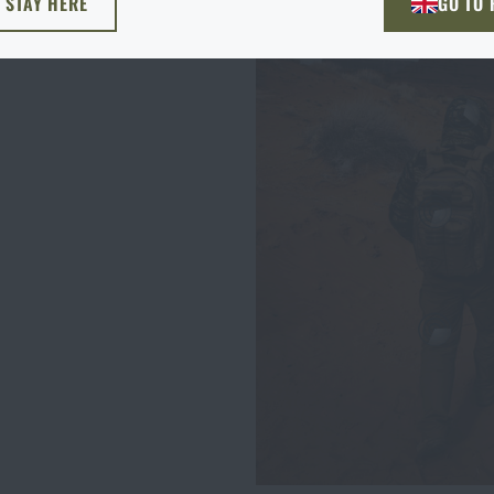
L STAY HERE
GO TO
NU TADY
PŘEJDU NA HLAV