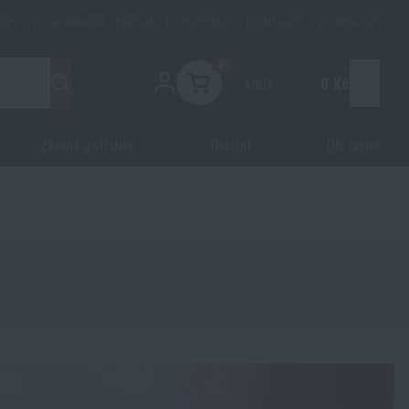
HODY
|
INFORMAČNÍ CENTRUM
|
INSPIRACE
|
MAGAZÍN
|
KONTAKTY
0
Košík
0 Kč
Menu
Zbraně a střelivo
Ostatní
Dle zájmu