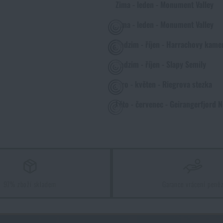
Zima - leden - Monument Valley
Zima - leden - Monument Valley
Podzim - říjen - Harrachovy kame
Podzim - říjen - Slapy Semily
Jaro - květen - Riegrova stezka
Léto - červenec - Geirangerfjord 
97% zboží skladem
Garance vrácení peně