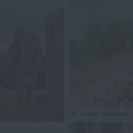
Léto - červenec - Itálie/Dolomity