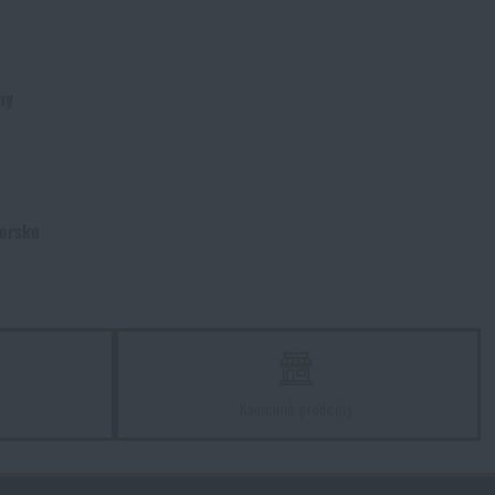
ny
Norsko
z
Kamenné prodejny