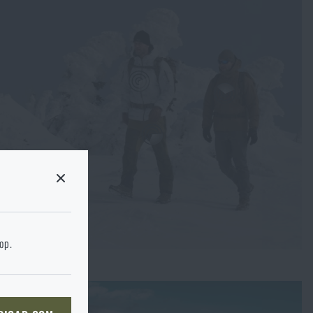
 stránku cílového
hop.
rší
KOŠÍKU