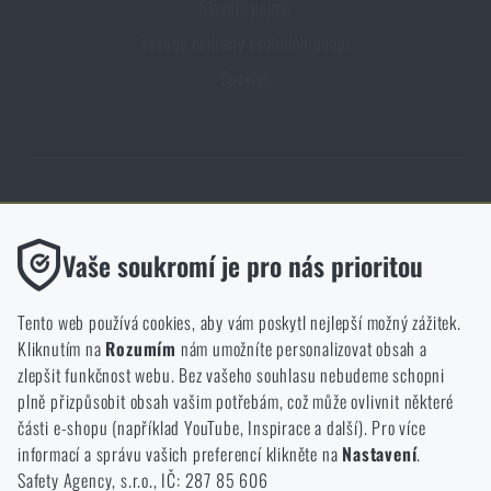
Slovník pojmů
Voděodolné zápisníky
Výprodej
Zásady ochrany osobních údajů
Cookies
Ochrana před komáry a hmyzem
Značky A-Z
Ohřívače nohou, rukou a těla
Všechny produkty
Obchod Rigad.cz získal díky spokojenosti ověřených zákazníků prestižní
Opravné sady a fixační pásky
certifikát Zlaté Ověřeno zákazníky.
Funkční
Vaše soukromí je pro nás prioritou
Bez nich by náš web vůbec nefungoval. U těchto cookies není
Potřeby pro vodáky
možné zakázat jejich ukládání.
Tento web používá cookies, aby vám poskytl nejlepší možný zážitek.
Kliknutím na
Rozumím
nám umožníte personalizovat obsah a
Analytické
Zdraví, ochrana
zlepšit funkčnost webu. Bez vašeho souhlasu nebudeme schopni
NCAGE 828DG
Do těchto cookies se anonymně ukládá, jakým způsobem
plně přizpůsobit obsah vašim potřebám, což může ovlivnit některé
procházíte a používáte náš web. Pomáhají nám lépe chápat, co
části e-shopu (například YouTube, Inspirace a další). Pro více
se našim zákazníkům líbí a kterým směrem se máme ubírat.
informací a správu vašich preferencí klikněte na
Nastavení
.
Novinky
Safety Agency, s.r.o., IČ: 287 85 606
Marketingové