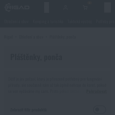
0
Menu
Oblečení a obuv
Kemping a turistika
Taktická výstroj
Potřeby pro
Oblečení a obuv
Rigad
Oblečení a obuv
Pláštěnky, ponča
Oblečení a obuv
Kemping a turistika
Obuv
Pláštěnky, ponča
Kemping a turistika
Taktická výstroj
Bundy
Batohy
Taktická výstroj
Potřeby pro střelce
Déšť je jev počasí, který je přirozeně potřebný pro fungování
přírody, ale současně nám až tak úplně nehraje do karet, pokud
Blůzy
Tašky, brašny, kufry, ledvinky
Nosiče plátů a příslušenství
Potřeby pro střelce
se ven vydáváme my sami. Proto pokud čekáme déšť, je vhodné
Nože a nářadí
Pokračovat
se na cestu náležitě vybavit pončem nebo pláštěnkou.
Kalhoty
Spaní v přírodě
Nosné postroje
Střelecké brýle
Nože a nářadí
Zbraně a střelivo
Zmoknout v terénu bez možnosti výměny oblečení
může být
Zobrazit filtr produktů
skutečně nepříjemné
. Ošemetná situace je to hlavně tehdy,