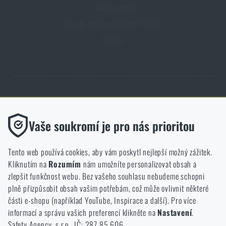
Slovník pojmů
Zásady ochrany osobních údajů
Cookies
Obchod Rigad.cz získal díky spokojenosti ověřených zákazníků prestižní
certifikát Zlaté Ověřeno zákazníky.
Funkční
Vaše soukromí je pro nás prioritou
Bez nich by náš web vůbec nefungoval. U těchto cookies není
možné zakázat jejich ukládání.
Tento web používá cookies, aby vám poskytl nejlepší možný zážitek.
Kliknutím na
Rozumím
nám umožníte personalizovat obsah a
Analytické
zlepšit funkčnost webu. Bez vašeho souhlasu nebudeme schopni
NCAGE 828DG
Do těchto cookies se anonymně ukládá, jakým způsobem
plně přizpůsobit obsah vašim potřebám, což může ovlivnit některé
procházíte a používáte náš web. Pomáhají nám lépe chápat, co
části e-shopu (například YouTube, Inspirace a další). Pro více
se našim zákazníkům líbí a kterým směrem se máme ubírat.
informací a správu vašich preferencí klikněte na
Nastavení
.
Safety Agency, s.r.o., IČ: 287 85 606
Marketingové