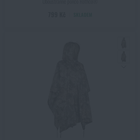
Oboustranné pončo Rothco®
799 Kč
SKLADEM