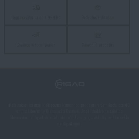
Doprava zdarma od 1 999 Kč
97% zboží skladem
Garance vrácení peněz
Kamenné prodejny
Naši zákazníci mají k dispozici kamennou prodejnu v Semilech, cca 40
km od Liberce, v Olomouci a Ostravě. Zboží dodáváme také na
Slovensko na Rigad.sk a také do celé Evropy a prakticky celého světa
na Rigad.com.