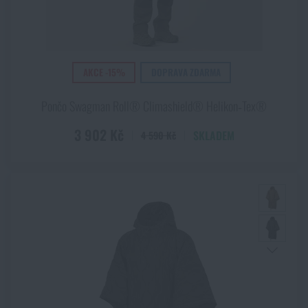
zkrátka pro tuto oblast nejvhodnější, stejně jako pro
další
prvky vnější vrstvy oblečení
, jako jsou
bundy
a
kalhoty do
deště
. Na kombinaci ponča a pláštěnky se používá i klasické
PVC, ovšem často s povrchovými úpravami, jež zlepšují
funkčnost a vlastnosti produktu.
AKCE -15%
DOPRAVA ZDARMA
Pončo Swagman Roll® Climashield® Helikon‑Tex®
3 902 Kč
SKLADEM
4 590 Kč