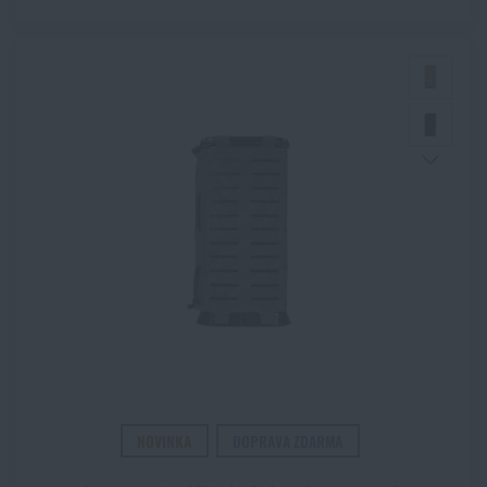
Hliníková slitina (nespecifikovaná)
Kevlar®
Nylon
Plast
Zobrazit všechny
(+11)
Polyamid
Polyester
Polykarbonát
ZOBRAZIT PRODUKTY
Polymer
Polyuretan
PVC
Směs bavlny
TPR / TPE
TPU
Velcro® One-Wrap®
NOVINKA
DOPRAVA ZDARMA