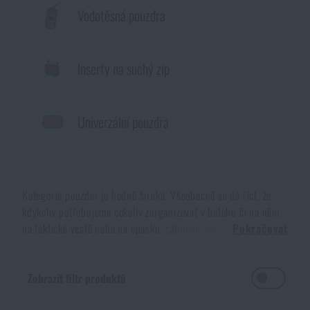
Čepice a pokrývky hlavy
Vodotěsná pouzdra
Svítilny
Helmy, převleky
Podzim
Akce a slevy
Značky A-Z
Rukavice
Kempingový nábytek
Maskování
Zima
Značky A-Z
Inserty na suchý zip
Všechny produkty
Ponožky
Brýle
Plynové masky a ochranné pomůcky
Všechny produkty
Jaro
Univerzální pouzdra
Opasky
Dalekohledy
Zdravotnické vybavení
Kšandy
Hydratace
Kufry, boxy
Kategorie pouzder je hodně široká. Všeobecně se dá říct, že
kdykoliv potřebujeme cokoliv zorganizovat v batohu či na něm,
na taktické vestě nebo na opasku, sáhneme po pouzdře.
Pokračovat
Šátky, šály, nákrčníky
Čištění vody
Výstroj pro psy
Pouzdra mohou být všestranná i specializovaná a nabízíme jich
skutečně velké množství.
Pláštěnky, ponča
Zobrazit filtr produktů
Drobné vybavení a maličkosti k přežití
Novinky
Ono nerudovské „kam s ním“ by se dalo aplikovat na jakýkoliv
kousek vybavení, jakoukoliv drobnost, kterou se chystáte vzít