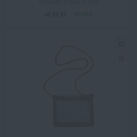
Velcro panel na MOLLE M‑Tac®
od 99 Kč
SKLADEM