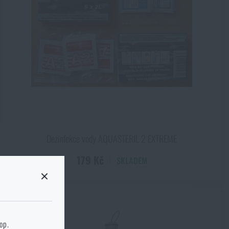
Dezinfekce vody AQUASTERIL 2 EXTREME
179 Kč
SKLADEM
l / min
 stránku cílového
hop.