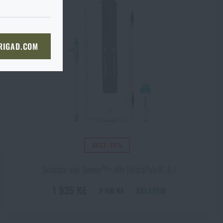
KOŠÍKU
 RIGAD.COM
NÍ STRÁNKU
kg
AKCE -10%
Skládací vak Seeker™+ filtr HydraPak®, 6 l
1 935 Kč
SKLADEM
2 150 Kč