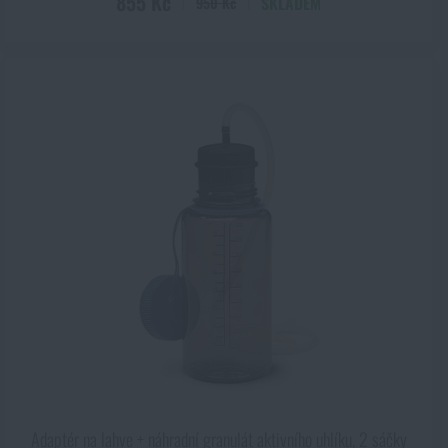
855 Kč
SKLADEM
950 Kč
Adaptér na lahve + náhradní granulát aktivního uhlíku, 2 sáčky