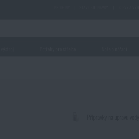
PRODEJNY
|
STAV OBJEDNÁVKY
|
SLEVY A VÝ
 výstroj
Potřeby pro střelce
Nože a nářadí
Přípravky na úpravu vod