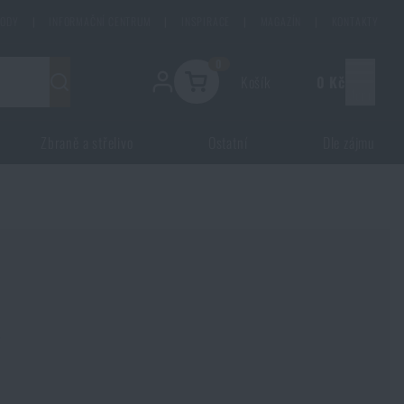
HODY
|
INFORMAČNÍ CENTRUM
|
INSPIRACE
|
MAGAZÍN
|
KONTAKTY
0
Košík
0 Kč
Menu
Zbraně a střelivo
Ostatní
Dle zájmu
y