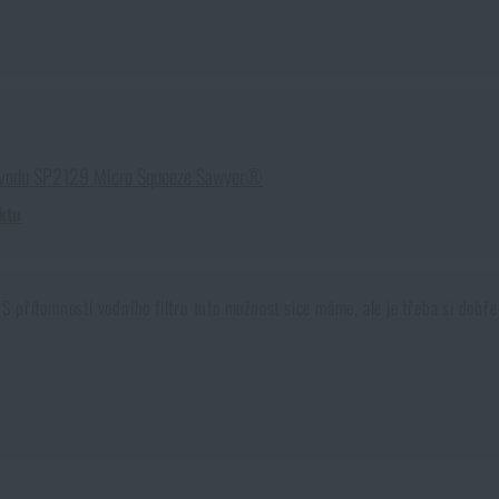
na vodu SP2129 Micro Squeeze Sawyer®
ktu
S přítomností vodního filtru tuto možnost sice máme, ale je třeba si dobře 
 expedicích?
Máme s sebou tahat desítky litrů vody? Tato otázka už trá
Proto s sebou musíme nosit malou pomůcku s názvem
Vodní filtr
. Co to j
 Stačila k tomu trocha kreativity, písek, popel, hlína a také štěstí. Takto s