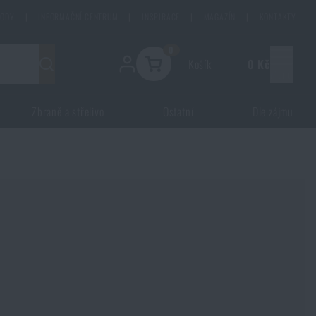
HODY
|
INFORMAČNÍ CENTRUM
|
INSPIRACE
|
MAGAZÍN
|
KONTAKTY
0
Košík
0 Kč
Menu
Zbraně a střelivo
Ostatní
Dle zájmu