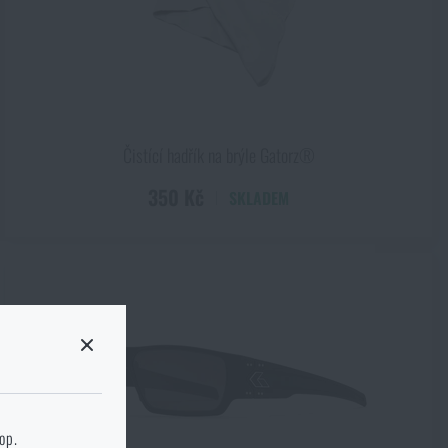
Čistící hadřík na brýle Gatorz®
350 Kč
SKLADEM
 stránku cílového
hop.