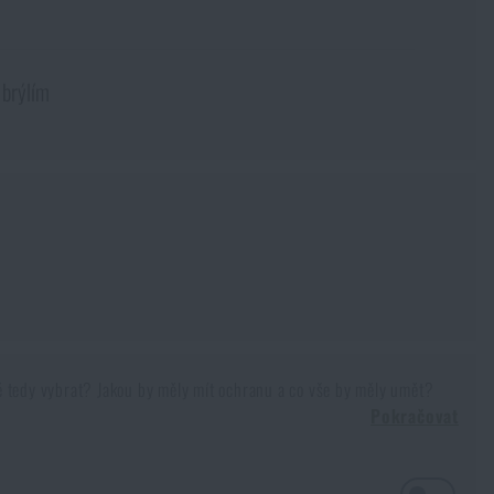
 brýlím
Jaké tedy vybrat? Jakou by měly mít ochranu a co vše by měly umět?
Pokračovat
ivé na vnější vlivy. K jeho poškození stačí méně, než bychom si byli
lánu, která vše drží pohromadě. Jakékoli poškození může mít fatální
ka pro další čtení.