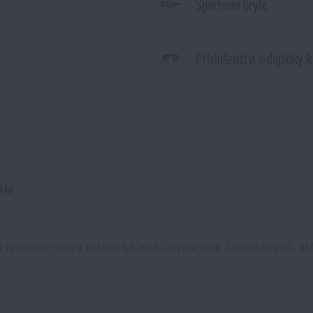
Sportovní brýle
Příslušenství a doplňky k
ktu
ě vystavovat riziku a riskovat tak jejich zdraví a jeden z našich smyslů. 
kékoli činnosti, kdy by mohlo dojít k poškození očí. Oko je velmi choulost
s ostatními částmi oka chráněn rohovkou. Tu si můžeme představit, jako b
volit?
Jak postupovat při výběru a co vlastně máme k dispozici? To je otáz