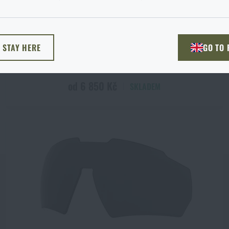
žnost si vyberete?
ODEJÍT
ROZUMÍM, POKRAČOVAT
PŘEJÍT DO 
DOPRAVA ZDARMA
L STAY HERE
GO TO
NU TADY
PŘEJDU NA HLAV
Brýle Sentix OPz Polarized Gatorz®
od 6 850 Kč
SKLADEM