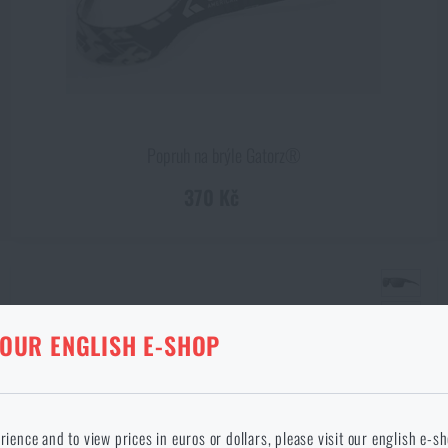
Popruh na brýle Gatorz®
370 Kč
KA V DANÉM JAZYCE NEEXISTUJE
 OUR ENGLISH E-SHOP
ANÉ ZBOŽÍ Z KOŠÍKU
okračováním potvrzuji, že jsem starší 18 let
 jazyce stránka neexistuje. Můžete tedy zůstat zde, nebo přejít na hlavní
rience and to view prices in euros or dollars, please visit our english e-s