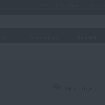
PRODEJNY
|
STAV OBJEDNÁVKY
|
SLEVY A VÝ
 výstroj
Potřeby pro střelce
Nože a nářadí
Polarizační brýle