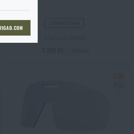
KOŠÍKU
DOPRAVA ZDARMA
 RIGAD.COM
kg
NÍ STRÁNKU
Brýle Specter Gatorz®
5 250 Kč
SKLADEM
l