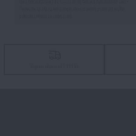
Qore netradiční tvary a v čem se liší od běžných hydratačních vaků?
Podívejme se blíž na technologie, které si získaly pozornost vojáků,
Solární sprchy
Bavlna
Akce a slevy
policistů i střelců po celém světě.
Nylon
Voděodolné zápisníky
Výprodej
Ochrana před komáry a hmyzem
Značky A-Z
Doprava zdarma od 1 999 Kč
Ohřívače nohou, rukou a těla
Všechny produkty
Opravné sady a fixační pásky
Potřeby pro vodáky
Zdraví, ochrana