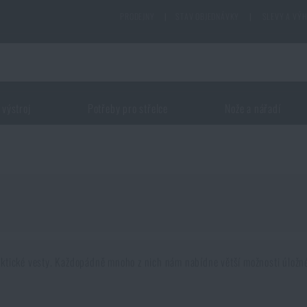
PRODEJNY
|
STAV OBJEDNÁVKY
|
SLEVY A VÝ
 výstroj
Potřeby pro střelce
Nože a nářadí
aktické vesty. Každopádně mnoho z nich nám nabídne větší možnosti úložnéh
ylepšení je k dispozici, tím
více prostoru
na něj potřebujeme. Kam tedy s