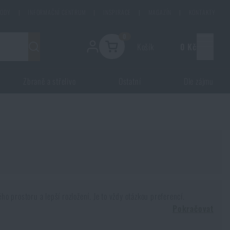
HODY
|
INFORMAČNÍ CENTRUM
|
INSPIRACE
|
MAGAZÍN
|
KONTAKTY
0
Košík
0 Kč
Menu
Zbraně a střelivo
Ostatní
Dle zájmu
o prostoru a lepší rozložení. Je to vždy otázkou preferencí.
Pokračovat
 tím? Dokážeme si představit, že bychom měli nosit vše po kapsách?