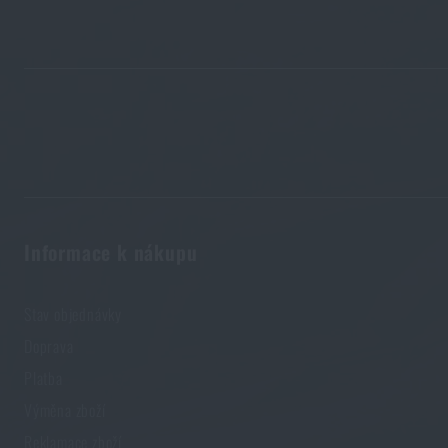
Novinky
Akce a slevy
Výprodej
Značky A-Z
Informace k nákupu
Všechny produkty
Stav objednávky
Doprava
Platba
Výměna zboží
Reklamace zboží