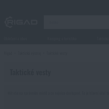
Oblečení a obuv
Kemping a turistika
Taktická
Oblečení a obuv
Rigad
Taktická výstroj
Taktické vesty
Oblečení a obuv
Kemping a turistika
Obuv
Taktické vesty
Kemping a turistika
Taktická výstroj
Bundy
Batohy
Taktická výstroj
Potřeby pro střelce
Mít vše na správném místě a co nejvíce dostupné. To je hlavní účel t
Blůzy
Tašky, brašny, kufry, ledvinky
Nosiče plátů a příslušenství
Potřeby pro střelce
Potřeby vojáků jdou spolu s vybavením dopředu
. Čím více v
Nože a nářadí