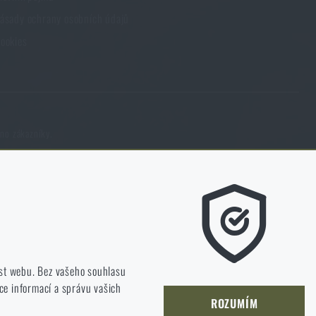
ásady ochrany osobních údajů
ookies
eno zákazníky.
m líbí a kterým směrem se máme ubírat.
st webu. Bez vašeho souhlasu
ce informací a správu vašich
jet a zlepšovat.
ROZUMÍM