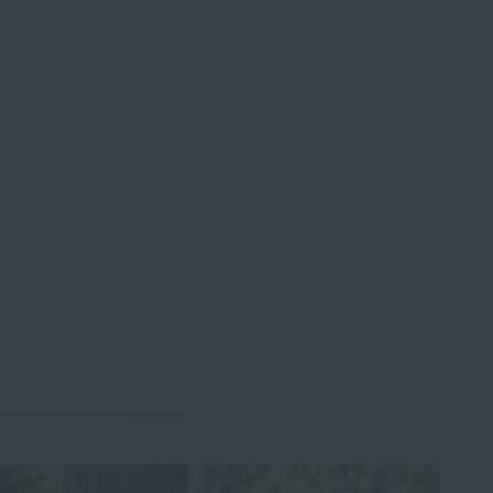
50D po ty stále velmi pevné – 600D a ostatní. U levnějších vest se
ojovací materiály, které musí být
pevné a odolné
. Z tohoto důvodu
lu s YKK zipy a Duraflex rychlosponami, věřte, že máte co dočinění s
Kč
ebujeme. Z tohoto důvodu si můžeme zakoupit holou vestu pokrytou