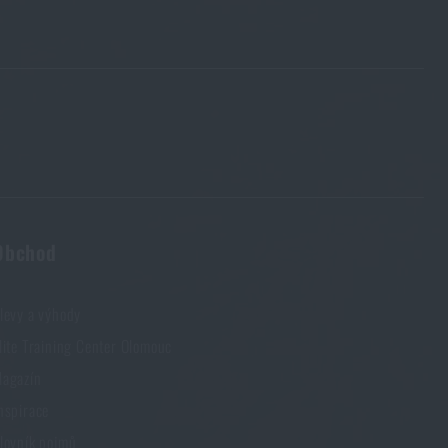
Obchod
levy a výhody
lite Training Center Olomouc
agazín
nspirace
lovník pojmů