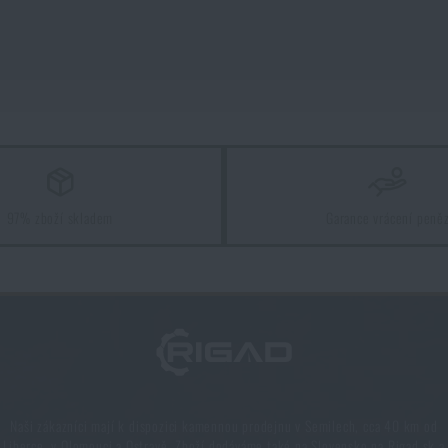
ZOBRAZIT PRODUKTY
97% zboží skladem
Garance vrácení peně
Naši zákazníci mají k dispozici kamennou prodejnu v Semilech, cca 40 km od
Liberce, v Olomouci a Ostravě. Zboží dodáváme také na Slovensko na Rigad.sk a