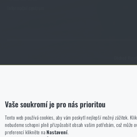
Informační centrum
Obchod Rigad.
Funkční
Bez nich by náš web vůbec nefungoval. U těchto cookies není mož
Analytické
Vaše soukromí je pro nás prioritou
Do těchto cookies se anonymně ukládá, jakým způsobem prochází
Tento web používá cookies, aby vám poskytl nejlepší možný zážitek. Kl
Marketingové
nebudeme schopni plně přizpůsobit obsah vašim potřebám, což může ovli
Tyto cookies nám pomáhají optimalizovat reklamu směřující na náš
preferencí klikněte na
Nastavení
.