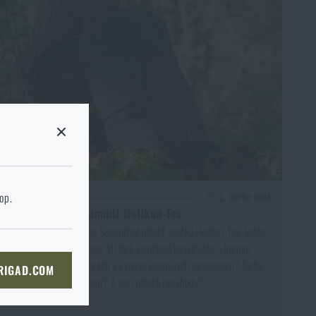
 stránku cílového
hop.
DOBA ČTENÍ:
8 MINUT
2. SRPNA 2024
Recenze: Batoh Summit Helikon-Tex
Přečtěte si recenzi batohu Summit od polské značky Helikon-Tex! Jedná
kg
se o střední batoh o objemu 40 litrů komínové konstrukce s horním
KOŠÍKU
plněním. Jak obstál na horách a v rámci vojenských zaměstnání? Co by
 RIGAD.COM
NÍ STRÁNKU
vás na něm mohlo zaujmout? A má i nějaké nevýhody?