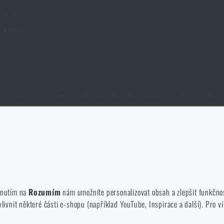
O nás
Z
Kontakt
C
cz získal díky spokojenosti ověřených zákazníků prestižní certifikát Zlaté Ověř
né zakázat jejich ukládání.
NCAGE 828DG
te a používáte náš web. Pomáhají nám lépe chápat, co se našim zákazníků
iknutím na
Rozumím
nám umožníte personalizovat obsah a zlepšit funkčno
vnit některé části e-shopu (například YouTube, Inspirace a další). Pro ví
 e-shop, aby byla co nejvíce efektivní a náš obchod se mohl neustále rozví