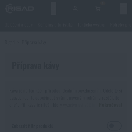
0
Menu
Oblečení a obuv
Kemping a turistika
Taktická výstroj
Potřeby pro
Oblečení a obuv
Rigad
Příprava kávy
Oblečení a obuv
Kemping a turistika
Obuv
Příprava kávy
Kemping a turistika
Taktická výstroj
Bundy
Batohy
Taktická výstroj
Potřeby pro střelce
Káva je na toulkách přírodou ideálním povzbuzením. Udělejte si
pauzu, nechte odpočinout svým unaveným nohám a rozdělejte
Blůzy
Tašky, brašny, kufry, ledvinky
Nosiče plátů a příslušenství
Potřeby pro střelce
oheň. Pití kávy je rituál, který vyznává asi většina populace. Jen
Nože a nářadí
Pokračovat
málokomu káva nechutná. A pokud nemáte pití kávy zakázané
Kalhoty
od doktora kvůli vysokému tlaku nebo srdečním problémům,
Spaní v přírodě
Nosné postroje
Střelecké brýle
Nože a nářadí
Zbraně a střelivo
Zobrazit filtr produktů
pak není co řešit.