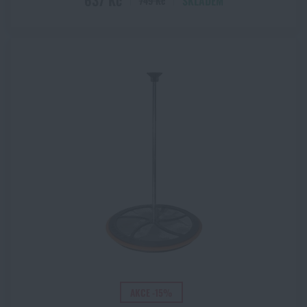
637 Kč
SKLADEM
749 Kč
Akce a slevy
Výprodej
Značky A-Z
Všechny produkty
AKCE -15%