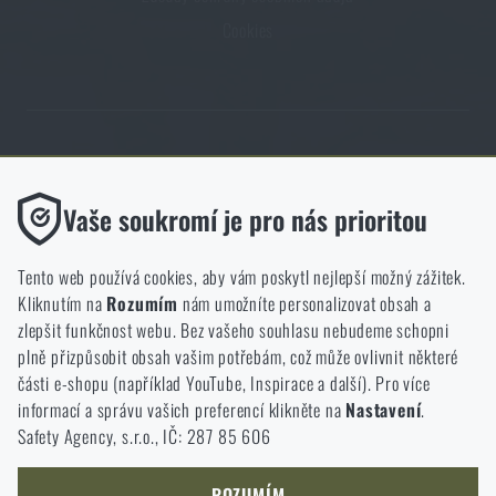
Cookies
Obchod Rigad.cz získal díky spokojenosti ověřených zákazníků prestižní
certifikát Zlaté Ověřeno zákazníky.
Funkční
Vaše soukromí je pro nás prioritou
Bez nich by náš web vůbec nefungoval. U těchto cookies není
možné zakázat jejich ukládání.
Tento web používá cookies, aby vám poskytl nejlepší možný zážitek.
Kliknutím na
Rozumím
nám umožníte personalizovat obsah a
Analytické
zlepšit funkčnost webu. Bez vašeho souhlasu nebudeme schopni
NCAGE 828DG
Do těchto cookies se anonymně ukládá, jakým způsobem
plně přizpůsobit obsah vašim potřebám, což může ovlivnit některé
procházíte a používáte náš web. Pomáhají nám lépe chápat, co
části e-shopu (například YouTube, Inspirace a další). Pro více
se našim zákazníkům líbí a kterým směrem se máme ubírat.
informací a správu vašich preferencí klikněte na
Nastavení
.
Safety Agency, s.r.o., IČ: 287 85 606
Marketingové
Tyto cookies nám pomáhají optimalizovat reklamu směřující na
náš e-shop, aby byla co nejvíce efektivní a náš obchod se mohl
ROZUMÍM