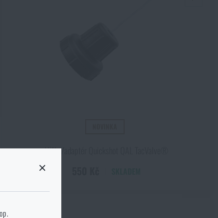
NOVINKA
Víčko/adaptér Quickshot QAL TacValve®
550 Kč
SKLADEM
 stránku cílového
hop.
kg