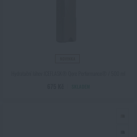
l A,
je velmi škodlivá. Tak si na ni dejme pozor. Pak už je vše jen otázko
NOVINKA
Hydratační láhev ICEFLASK® Qore Performance® / 500 ml
675 Kč
SKLADEM