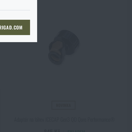
KOŠÍKU
 RIGAD.COM
NÍ STRÁNKU
l
NOVINKA
Adaptér na láhev ICECAP Gen3 QD Qore Performance®
845 Kč