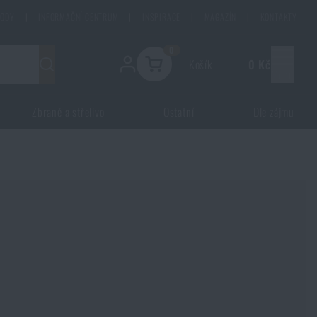
HODY
|
INFORMAČNÍ CENTRUM
|
INSPIRACE
|
MAGAZÍN
|
KONTAKTY
0
Košík
0 Kč
Menu
Zbraně a střelivo
Ostatní
Dle zájmu