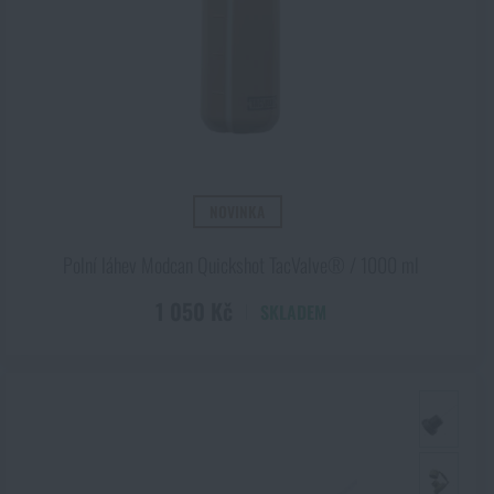
u sympatií. Tak jako ta dostaneme velmi dobrého společníka na cestách
Kč
NOVINKA
Polní láhev Modcan Quickshot TacValve® / 1000 ml
1 050 Kč
SKLADEM