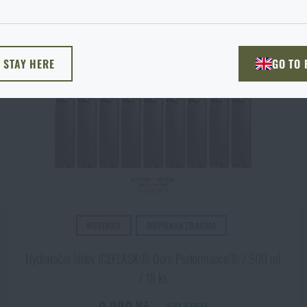
žnost si vyberete?
ODEJÍT
ROZUMÍM, POKRAČOVAT
PŘEJÍT DO 
L STAY HERE
GO TO
NU TADY
PŘEJDU NA HLAV
NOVINKA
DOPRAVA ZDARMA
Hydratační láhev ICEFLASK® Qore Performance® / 500 ml
/ 18 ks
9 990 Kč