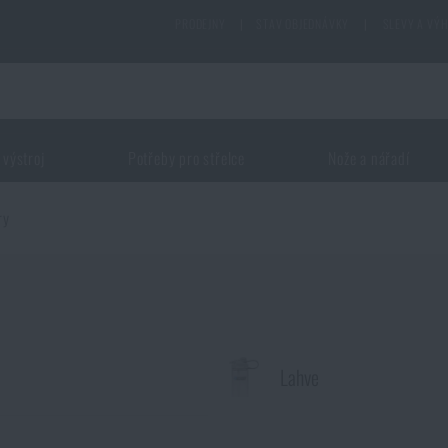
PRODEJNY
|
STAV OBJEDNÁVKY
|
SLEVY A VÝ
 výstroj
Potřeby pro střelce
Nože a nářadí
ry
Lahve