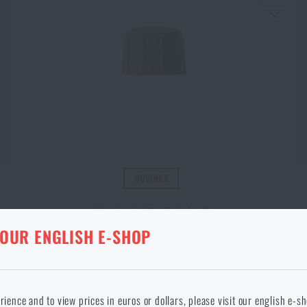
NOVINKA
Uzavírací víčko TacValve®
KA V DANÉM JAZYCE NEEXISTUJE
 OUR ENGLISH E-SHOP
199 Kč
ANÉ ZBOŽÍ Z KOŠÍKU
okračováním potvrzuji, že jsem starší 18 let
 jazyce stránka neexistuje. Můžete tedy zůstat zde, nebo přejít na hlavní
rience and to view prices in euros or dollars, please visit our english e-s