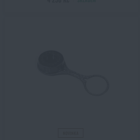
SKLADEM
Polyetylen
Zobrazit všechny
(+10)
Polymer
Polypropylen
Polyuretan
Silikon
Titan
TPR / TPE
TPU
Tritan™
Zinková slitina (nespecifikovaná)
NOVINKA