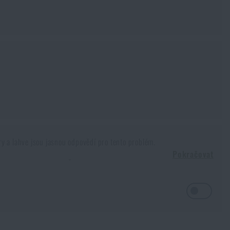
ry a lahve jsou jasnou odpovědí pro tento problém.
Pokračovat
ě a venkovní teplotě. Čím jsou větší, tím více musíme vypít. Ale jak
lBagu, proto je lahev nebo čutora nutností. Je v nich nějaký rozdíl?