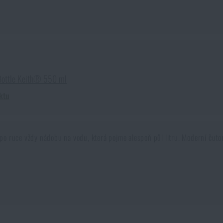
 Bottle Keith® 550 ml
ktu
 po ruce vždy nádobu na vodu, která pojme alespoň půl litru. Moderní čuto
y. Tekutiny musíme doplňovat celý den v závislosti na naší tělesné aktivit
rý způsob je velmi efektivní. Některé batohy nemají možnost použití Came
tedy lepší?