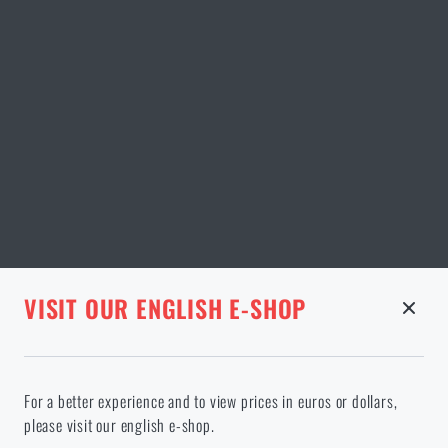
STRÁNKA V DANÉM JAZYCE NEEXISTUJE
VISIT OUR ENGLISH E-SHOP
ODEBRANÉ ZBOŽÍ Z KOŠÍKU
Pokračováním potvrzuji, že jsem starší 18 let
Ve vámi vybraném jazyce stránka neexistuje. Můžete tedy zůstat
For a better experience and to view prices in euros or dollars,
zde, nebo přejít na hlavní stránku cílového jazyka. Jakou možnost
please visit our english e-shop.
si vyberete?