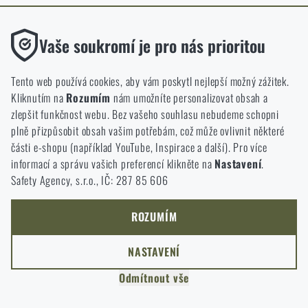
ODEJÍT
Funkční
ROZUMÍM, POKRAČOVAT
Vaše soukromí je pro nás prioritou
PŘEJÍT DO KOŠÍKU
GO TO RIGAD.COM
Bez nich by náš web vůbec nefungoval. U těchto cookies není
PŘEJDU NA HLAVNÍ STRÁNKU
možné zakázat jejich ukládání.
Tento web používá cookies, aby vám poskytl nejlepší možný zážitek.
I WILL STAY HERE
Kliknutím na
Rozumím
nám umožníte personalizovat obsah a
ZŮSTANU TADY
Analytické
zlepšit funkčnost webu. Bez vašeho souhlasu nebudeme schopni
Do těchto cookies se anonymně ukládá, jakým způsobem
plně přizpůsobit obsah vašim potřebám, což může ovlivnit některé
procházíte a používáte náš web. Pomáhají nám lépe chápat, co
části e-shopu (například YouTube, Inspirace a další). Pro více
se našim zákazníkům líbí a kterým směrem se máme ubírat.
informací a správu vašich preferencí klikněte na
Nastavení
.
Safety Agency, s.r.o., IČ: 287 85 606
Marketingové
Tyto cookies nám pomáhají optimalizovat reklamu směřující na
náš e-shop, aby byla co nejvíce efektivní a náš obchod se mohl
ROZUMÍM
neustále rozvíjet a zlepšovat.
NASTAVENÍ
Personalizované
Odmítnout vše
Díky těmto cookies dokážeme reklamu personalizovat a nabízet
vám skutečně jen ty produkty, o které můžete mít zájem.